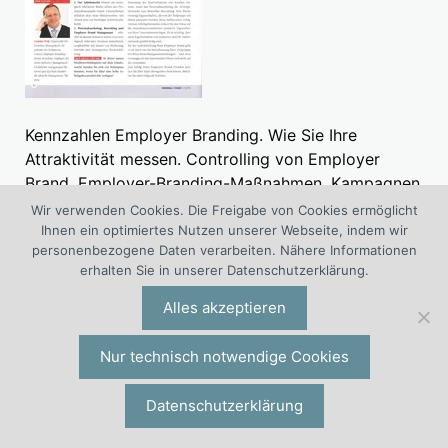
Kennzahlen Employer Branding. Wie Sie Ihre
Attraktivität messen. Controlling von Employer
Brand, Employer-Branding-Maßnahmen, Kampagnen
und Kanälen. In: Personal im Fokus.
Wir verwenden Cookies. Die Freigabe von Cookies ermöglicht
» Weitere Beiträge (kostenlos)
Ihnen ein optimiertes Nutzen unserer Webseite, indem wir
personenbezogene Daten verarbeiten. Nähere Informationen
erhalten Sie in unserer Datenschutzerklärung.
Veröffentlichungen
Alles akzeptieren
Checklisten Employer Branding
Employer Branding Fachbücher
Nur technisch notwendige Cookies
Employer Branding Fachartikel
Employer Branding Veröffentlichungen
Datenschutzerklärung
Employer Branding Videos