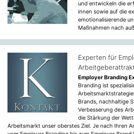
und entwickeln die e
innen sowie auf die e
emotionalisierende u
Maßnahmen nach auß
Experten für Empl
Arbeitgeberattrakt
Employer Branding E
Branding ist speziali
Arbeitsmarktstrategie
Brands, nachhaltige St
Verbesserung des Arbe
die Stärkung der Wet
Arbeitsmarkt unser oberstes Ziel. Je nach Ihren 
vom Employer Branding bis zum Employer Brand M