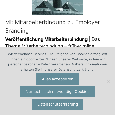
Mit Mitarbeiterbindung zu Employer
Branding
Veröffentlichung Mitarbeiterbindung
| Das
Thema Mitarbeiterbindung – früher milde
belächelt – ist inzwischen zu einem Top-Thema
Wir verwenden Cookies. Die Freigabe von Cookies ermöglicht
Ihnen ein optimiertes Nutzen unserer Webseite, indem wir
der Unternehmensleitung und des
personenbezogene Daten verarbeiten. Nähere Informationen
Personalmanagements avanciert. Dies nimmt
erhalten Sie in unserer Datenschutzerklärung.
nicht wunder: Ist Mitarbeiterbindung doch eine
Alles akzeptieren
wichtige Voraussetzung für nachhaltiges
Employer Branding, für die Sicherung des
Nur technisch notwendige Cookies
Personalpotenzials und last, but not least, für
die Unternehmensperformance. Passend zur
Datenschutzerklärung
Aktualität des Themas ist nun das